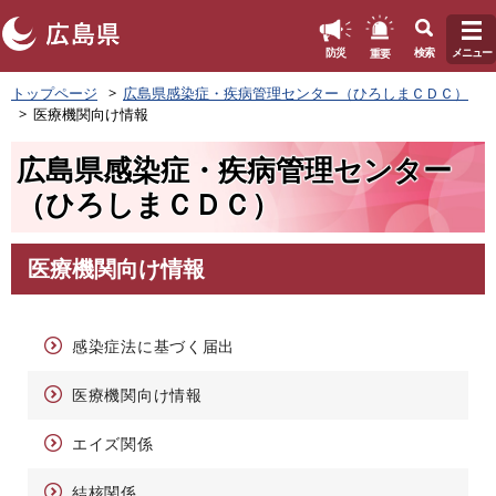
このページの本文へ
重要
防災
検索
メニュー
ペ
トップページ
広島県感染症・疾病管理センター（ひろしまＣＤＣ）
ー
医療機関向け情報
ジ
の
広島県感染症・疾病管理センター
先
頭
（ひろしまＣＤＣ）
で
す
。
医療機関向け情報
本
文
感染症法に基づく届出
医療機関向け情報
エイズ関係
結核関係