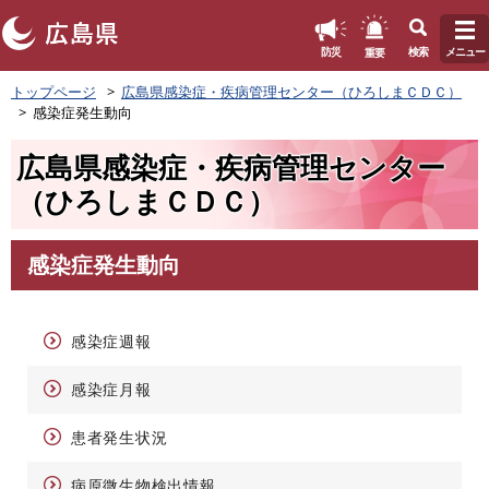
このページの本文へ
重要
防災
検索
メニュー
ペ
トップページ
広島県感染症・疾病管理センター（ひろしまＣＤＣ）
ー
感染症発生動向
ジ
の
広島県感染症・疾病管理センター
先
頭
（ひろしまＣＤＣ）
で
す
。
感染症発生動向
本
文
感染症週報
感染症月報
患者発生状況
病原微生物検出情報