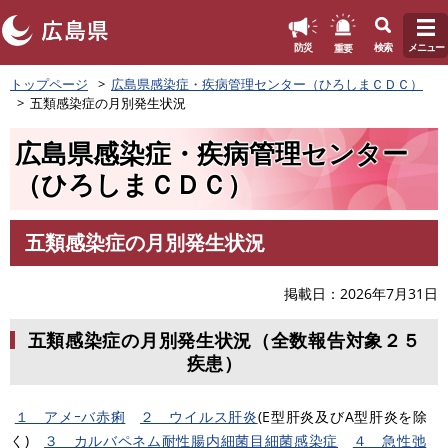
このページの本文へ
重要
防災
検索
メニュー
ペ
トップページ
広島県感染症・疾病管理センター（ひろしまＣＤＣ）
ー
五類感染症の月別発生状況
ジ
の
広島県感染症・疾病管理センター
先
頭
（ひろしまＣＤＣ）
で
す
。
五類感染症の月別発生状況
本
文
掲載日
2026年7月31日
五類感染症の月別発生状況（全数報告対象２５
疾患）
１ アメｰバ赤痢
２ ウイルス肝炎
(E型肝炎及びA型肝炎を除
く)
３ カルバペネム耐性腸内細菌目細菌感染症
４ 急性弛