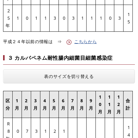
2
1
5
1
0
1
1
3
0
3
1
1
1
0
3
5
年
平成２４年以前の情報は ⇒
こちらから
３ カルバペネム耐性腸内細菌目細菌感染症
表のサイズを切り替える
1
1
1
区
1
2
3
4
5
6
7
8
9
合
0
1
2
分
月
月
月
月
月
月
月
月
月
計
月
月
月
R
1
8
0
7
3
1
2
1
4