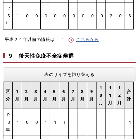
2
5
1
0
0
0
0
0
0
0
0
0
2
0
3
年
平成２４年以前の情報は ⇒
こちらから
９ 後天性免疫不全症候群
表のサイズを切り替える
1
1
1
区
1
2
3
4
5
6
7
8
9
合
0
1
2
分
月
月
月
月
月
月
月
月
月
計
月
月
月
R
8
1
0
0
1
1
1
4
年