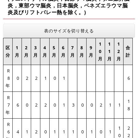
炎，東部ウマ脳炎，日本脳炎，ベネズエラウマ脳
炎及びリフトバレー熱を除く。)
表のサイズを切り替える
1
1
1
区
1
2
3
4
5
6
7
8
9
合
0
1
2
分
月
月
月
月
月
月
月
月
月
計
月
月
月
R
8
0
2
2
1
0
1
6
年
R
1
7
6
0
2
2
0
1
3
0
0
2
1
1
8
年
R
1
2
6
4
1
2
0
1
1
1
0
1
0
1
0
2