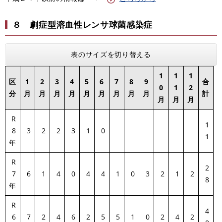
８ 劇症型溶血性レンサ球菌感染症
表のサイズを切り替える
1
1
1
区
1
2
3
4
5
6
7
8
9
合
0
1
2
分
月
月
月
月
月
月
月
月
月
計
月
月
月
R
1
8
3
2
2
3
1
0
1
年
R
2
7
6
1
4
0
4
4
1
0
3
2
1
2
8
年
R
4
6
7
2
4
6
2
5
5
1
0
2
4
2