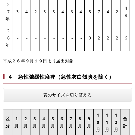
2
4
7
3
4
2
3
5
4
6
4
5
7
4
2
9
年
2
6
-
-
-
-
-
-
-
-
0
2
2
2
6
年
平成２６年９月１９日より届出対象
４ 急性
弛緩性麻痺（急性灰白髄炎を除く）
表のサイズを切り替える
1
1
1
区
1
2
3
4
5
6
7
8
9
合
0
1
2
分
月
月
月
月
月
月
月
月
月
計
月
月
月