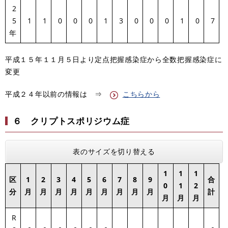
2
5
1
1
0
0
0
1
3
0
0
0
1
0
7
年
平成１５年１１月５日より定点把握感染症から全数把握感染症に
変更
平成２４年以前の情報は ⇒
こちらから
６ クリプトスポリジウム症
表のサイズを切り替える
1
1
1
区
1
2
3
4
5
6
7
8
9
合
0
1
2
分
月
月
月
月
月
月
月
月
月
計
月
月
月
R