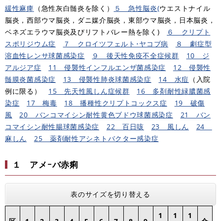
緩性麻痺
（急性灰白髄炎を除く）​
５ 急性脳炎(
ウエストナイル
脳炎，西部ウマ脳炎，ダニ媒介脳炎，東部ウマ脳炎，日本脳炎，
ベネズエラウマ脳炎及びリフトバレー熱を除く)
６ クリプト
スポリジウム症
７ クロイツフェルト･ヤコブ病
８ 劇症型
溶血性レンサ球菌感染症
９ 後天性免疫不全症候群
10 ジ
アルジア症
11 侵襲性インフルエンザ菌感染症
12 侵襲性
髄膜炎菌感染症
13 侵襲性肺炎球菌感染症
14 水痘
（入院
例に限る）
15 先天性風しん症候群
16 多剤耐性緑膿菌感
染症
​
17 梅毒
18 播種性クリプトコックス症
19 破傷
風
20 バンコマイシン耐性黄色ブドウ球菌感染症
21 バン
コマイシン耐性腸球菌感染症
22 百日咳
23 風しん
24
麻しん
25 薬剤耐性アシネトバクター感染症
１ アメｰバ赤痢
表のサイズを切り替える
1
1
1