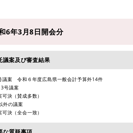
和6年3月8日開会分
託議案及び審査結果
号議案 令和６年度広島県一般会計予算外14件
13号議案
可決（賛成多数）
記以外の議案
可決（全会一致）
要な質疑事項