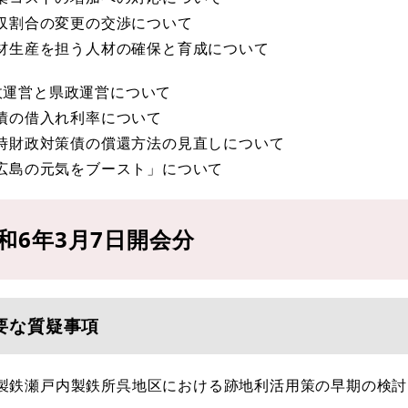
 分収割合の変更の交渉について
 木材生産を担う人材の確保と育成について
財政運営と県政運営について
県債の借入れ利率について
 臨時財政対策債の償還方法の見直しについて
 「広島の元気をブースト」について
和6年3月7日開会分
要な質疑事項
本製鉄瀬戸内製鉄所呉地区における跡地利活用策の早期の検