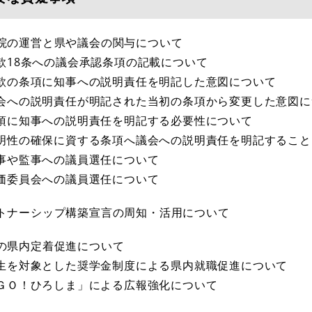
病院の運営と県や議会の関与について
 定款18条への議会承認条項の記載について
 定款の条項に知事への説明責任を明記した意図について
 議会への説明責任が明記された当初の条項から変更した意図
 条項に知事への説明責任を明記する必要性について
 透明性の確保に資する条項へ議会への説明責任を明記するこ
 理事や監事への議員選任について
 評価委員会への議員選任について
ートナーシップ構築宣言の周知・活用について
者の県内定着促進について
 学生を対象とした奨学金制度による県内就職促進について
 「ＧＯ！ひろしま」による広報強化について