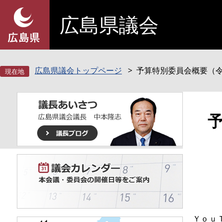
ペ
メ
広島県議会
ー
ニ
ジ
ュ
の
ー
先
を
頭
飛
広島県議会トップページ
予算特別委員会概要（令
で
ば
す
し
。
て
本
本
文
文
へ
Ｙｏｕ