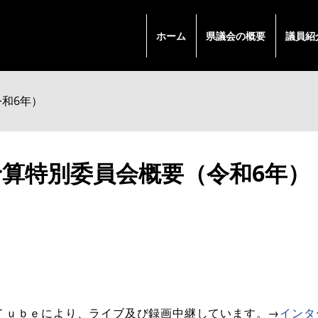
ホーム
県議会の概要
議員紹
和6年）
予算特別委員会概要（令和6年）
Ｔｕｂｅにより、ライブ及び録画中継しています。→
インタ