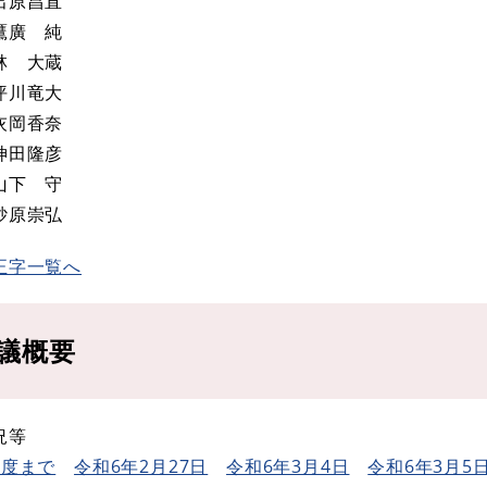
出原昌直
鷹廣 純
林 大蔵
坪川竜大
灰岡香奈
神田隆彦
山下 守
砂原崇弘
正字一覧へ
議概要
況等
年度まで
令和6年2月27日
令和6年3月4日
令和6年3月5