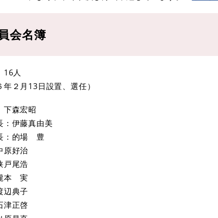
員会名簿
16人
６年２月13日設置、選任）
：下森宏昭
長：伊藤真由美
長：的場 豊
中原好治
狭戸尾浩
瀧本 実
渡辺典子
石津正啓