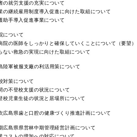
齢者の就労支援の充実について
業の継続雇用制度導入促進に向けた取組について
 介護助手導入促進事業について
病院について
 新病院の医師をしっかりと確保していくことについて（要望）
 断らない救急の実現に向けた取組について
広島陸軍被服支廠の利活用策について
登校対策について
 民間の不登校支援の状況について
 不登校児童生徒の状況と居場所について
３次広島県歯と口腔の健康づくり推進計画について
３期広島県県営林中期管理経営計画について
 施業コストの増加への対応について