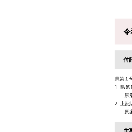
令
付
県第１
1 県第
原案
2 上
原案
主