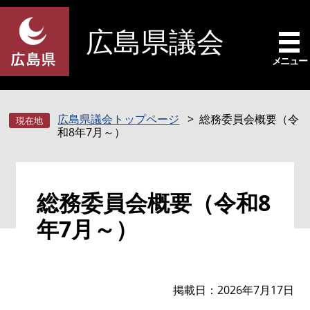
ペ
メ
ー
ニ
広島県議会
ジ
ュ
の
ー
メニュー
先
を
頭
飛
で
ば
広島県議会トップページ
総務委員会概要（令
す
し
和8年7月～）
。
て
本
文
本
へ
総務委員会概要（令和8
文
年7月～）
掲載日
2026年7月17日