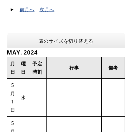
►
前月へ
次月へ
表のサイズを切り替える
MAY. 2024
月
曜
予定
行事
備考
日
日
時刻
5
月
水
1
日
5
月