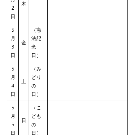
木
2
日
5
（憲
月
法記
金
3
念
日
日）
5
（み
月
どり
土
4
の
日
日）
5
（こ
月
ども
日
5
の
日
日）