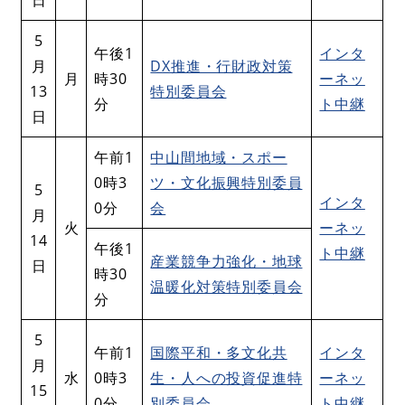
5
午後1
インタ
月
DX推進・行財政対策
月
時30
ーネッ
13
特別委員会
分
ト中継
日
午前1
中山間地域・スポー
0時3
ツ・文化振興特別委員
5
インタ
0分
会
月
火
ーネッ
14
午後1
ト中継
産業競争力強化・地球
日
時30
温暖化対策特別委員会
分
5
午前1
国際平和・多文化共
インタ
月
水
0時3
生・人への投資促進特
ーネッ
15
0分
別委員会
ト中継