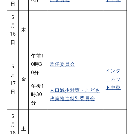
日
5
月
木
16
日
午前1
0時3
常任委員会
5
インタ
0分
月
金
ーネッ
17
午後1
ト中継
人口減少対策・こども
日
時30
政策推進特別委員会
分
5
月
土
18