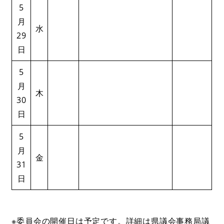
5
月
水
29
日
5
月
木
30
日
5
月
金
31
日
※委員会の開催日は予定です。詳細は県議会事務局議