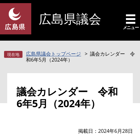
ペ
メ
ー
ニ
広島県議会
ジ
ュ
の
ー
メニュー
先
を
頭
飛
で
ば
広島県議会トップページ
議会カレンダー 令
す
し
和6年5月（2024年）
。
て
本
文
本
へ
議会カレンダー 令和
文
6年5月（2024年）
掲載日
2024年6月28日