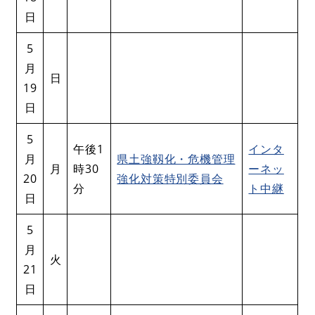
日
5
月
日
19
日
5
午後1
インタ
月
県土強靱化・危機管理
月
時30
ーネッ
20
強化対策特別委員会
分
ト中継
日
5
月
火
21
日