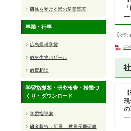
「
研修を受ける際の留意事項
―
事業・行事
【研究
広島県科学賞
研究
教材生物バザール
​
教育相談
学習指導案・研究報告・授業づ
【
くり・ダウンロード
現
の
学習指導案
―
研究報告（所員、 教員長期研修