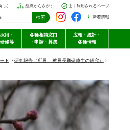
助
組織からさがす
よく利用されるページ
新着
情報
採用・
各種相談窓口
広報・統計・
研修等
・申請・募集
各種情報
ード
>
研究報告（所員、 教員長期研修生の研究）
>