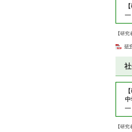
【
―
【研究
研究
社
【
中
―
【研究