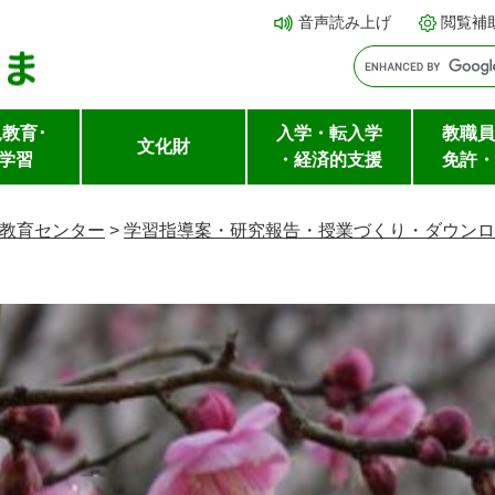
メ
本文へ
音声読み上げ
閲覧補
ニ
ュ
ー
教育･
入学・転入学
教職員
を
文化財
学習
・経済的支援
免許・
飛
ば
教育センター
>
学習指導案・研究報告・授業づくり・ダウンロ
し
て