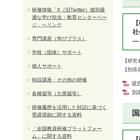
研修情報「X（旧Twitter）個別最
適な学び担当・教育センターペー
【
ジ」へリンク
社
専門講座（学びプラス）
―
学校（団体）サポート
【研究
個人サポート
【別添
特設講座・その他の研修
研究
別添
各種届等（欠席届等）
研修履歴を活用した対話に基づく
国
受講奨励に関する資料
「全国教員研修プラットフォー
ム」に関する資料
【