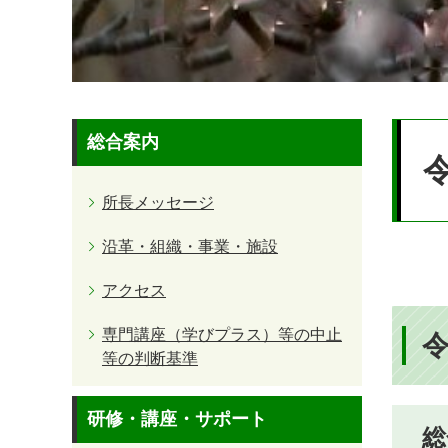
本
総合案内
文
所長メッセージ
沿革・組織・事業・施設
アクセス
専門講座（学びプラス）等の中止
等の判断基準
研修・講座・サポート
総