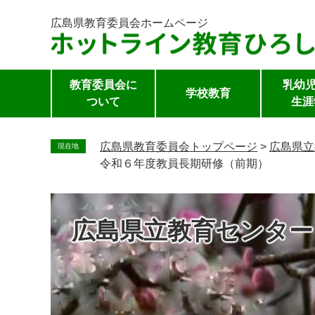
広島県教育委員会
ホームページ
教育委員会に
乳幼児
学校教育
ついて
生涯
ペ
ー
広島県教育委員会トップページ
>
広島県立
現在地
ジ
令和６年度教員長期研修（前期）
の
先
頭
広島県立教育センター
で
す。