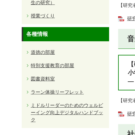
生の研究）
【研究
授業づくり
研究
各種情報
音
道徳の部屋
【
特別支援教育の部屋
小
図書資料室
―
ラーン体操リーフレット
【研究
ミドルリーダーのためのウェルビ
ーイング向上デジタルハンドブッ
研究
ク
社