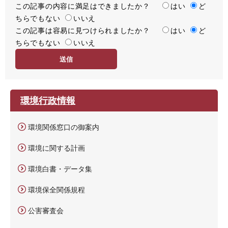
この記事の内容に満足はできましたか？
満
はい
ど
ちらでもない
足
いいえ
この記事は容易に見つけられましたか？
度
容
はい
ど
ちらでもない
易
いいえ
度
環境行政情報
環境関係窓口の御案内
環境に関する計画
環境白書・データ集
環境保全関係規程
公害審査会