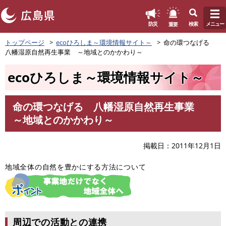
このページの本文へ
重要
防災
検索
メニュー
ペ
トップページ
ecoひろしま～環境情報サイト～
命の環つなげる
ー
八幡湿原自然再生事業 ～地域とのかかわり～
ジ
の
ecoひろしま～環境情報サイト～
先
頭
で
命の環つなげる 八幡湿原自然再生事業
す
本
～地域とのかかわり～
。
文
掲載日
2011年12月1日
地域全体の自然を豊かにする方法について
周辺での活動との連携