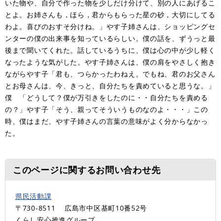
いた物や、自分で作った物を少しだけ分けて、別の人にあげるこ
とよ。お姉さんも，ほら，君からもらった星の砂，大切にしてる
わよ。喜びのおすそ分けね。」やす子姉さんは、ショッピングセ
ンターの僕の出来事を知っているらしい。僕の話を、ずうっと最
後まで聞いてくれた。話しているうちに、僕は心の中が少し軽く
なったような気がした。やす子姉さんは、僕の肩をやさしく抱き
ながらやす子「君も、つらかったわねえ。でもね、君のお父さん
とお母さんは、今、きっと、自分たちを責めていると思うな。」
僕 「どうして？僕が万引きをしたのに・・自分たちを責める
の？」やす子「そう、親ってそういうものなのよ・・・」この
時、僕はまだ、やす子姉さんの言葉の意味がよく分からなかっ
た。
このページに関するお問い合わせ先
県民活動課
〒730-8511
広島市中区基町10番52号
くらし安心推進グループ