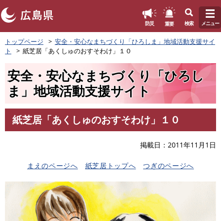
このページの本文へ
重要
防災
検索
メニュー
ペ
トップページ
安全・安心なまちづくり「ひろしま」地域活動支援サイ
ー
ト
紙芝居「あくしゅのおすそわけ」１０
ジ
の
安全・安心なまちづくり「ひろし
先
頭
ま」地域活動支援サイト
で
す
。
紙芝居「あくしゅのおすそわけ」１０
本
文
掲載日
2011年11月1日
まえのページへ
紙芝居トップへ
つぎのページへ