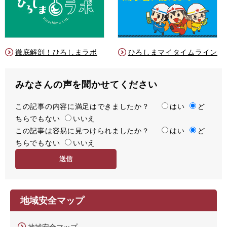
徹底解剖！ひろしまラボ
ひろしまマイタイムライン
みなさんの声を聞かせてください
この記事の内容に満足はできましたか？
満
はい
ど
ちらでもない
足
いいえ
この記事は容易に見つけられましたか？
度
容
はい
ど
ちらでもない
易
いいえ
度
地域安全マップ
地域安全マップ