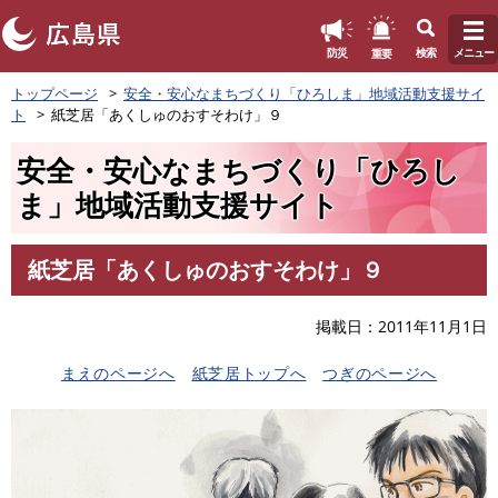
このページの本文へ
重要
防災
検索
メニュー
ペ
トップページ
安全・安心なまちづくり「ひろしま」地域活動支援サイ
ー
ト
紙芝居「あくしゅのおすそわけ」９
ジ
の
安全・安心なまちづくり「ひろし
先
頭
ま」地域活動支援サイト
で
す
。
紙芝居「あくしゅのおすそわけ」９
本
文
掲載日
2011年11月1日
まえのページへ
紙芝居トップへ
つぎのページへ