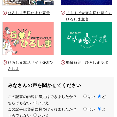
ひろしま県民だより夏号
「ＡＩで未来を切り開く」
ひろしま宣言
ひろしま就活サイトGO!ひ
徹底解剖！ひろしまラボ
ろしま
みなさんの声を聞かせてください
この記事の内容に満足はできましたか？
満
はい
ど
ちらでもない
足
いいえ
この記事は容易に見つけられましたか？
度
容
はい
ど
ちらでもない
易
いいえ