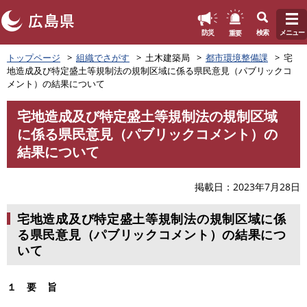
このページの本文へ
重要
防災
検索
メニュー
ペ
トップページ
組織でさがす
土木建築局
都市環境整備課
宅
ー
地造成及び特定盛土等規制法の規制区域に係る県民意見（パブリックコ
ジ
メント）の結果について
の
先
宅地造成及び特定盛土等規制法の規制区域
頭
本
に係る県民意見（パブリックコメント）の
で
文
す
結果について
。
掲載日
2023年7月28日
宅地造成及び特定盛土等規制法の規制区域に係
る県民意見（パブリックコメント）の結果につ
いて
１ 要 旨