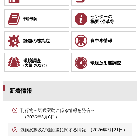
センターの
刊行物
概要･沿革等
食中毒情報
話題の感染症
環境調査
環境放射能
調査
(大気･水など)
新着情報
刊行物～気候変動に係る情報を発信～
2026年8月6日
気候変動及び適応策に関する情報
2026年7月21日