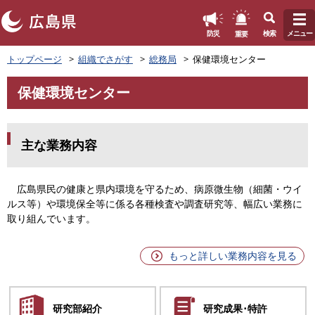
このページの本文へ
重要
防災
検索
メニュー
ペ
トップページ
組織でさがす
総務局
保健環境センター
ー
ジ
保健環境センター
の
本
先
文
頭
で
主な業務内容
す
。
広島県民の健康と県内環境を守るため、病原微生物（細菌・ウイ
ルス等）や環境保全等に係る各種検査や調査研究等、幅広い業務に
取り組んでいます。
もっと詳しい業務内容を見る
研究部紹介
研究成果
･特許