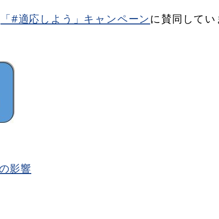
る
「#適応しよう」キャンペーン
に賛同してい
の影響