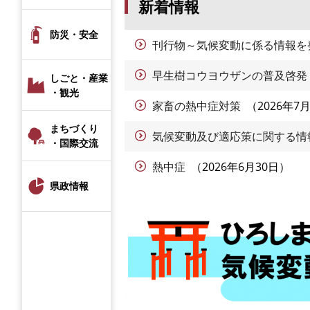
新着情報
防災・安全
刊行物～気候変動に係る情報を
早生樹コウヨウザンの普及啓発
しごと・産業
・観光
家畜の熱中症対策
2026年7
まちづくり
気候変動及び適応策に関する情
・国際交流
熱中症
2026年6月30日
県政情報