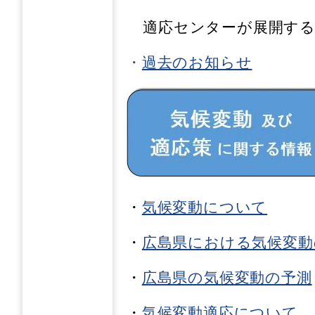
適応センターが展開す
・
過去のお知らせ
・
気候変動について
・
広島県における気候変動
・
広島県の気候変動の予測
・
気候変動適応について