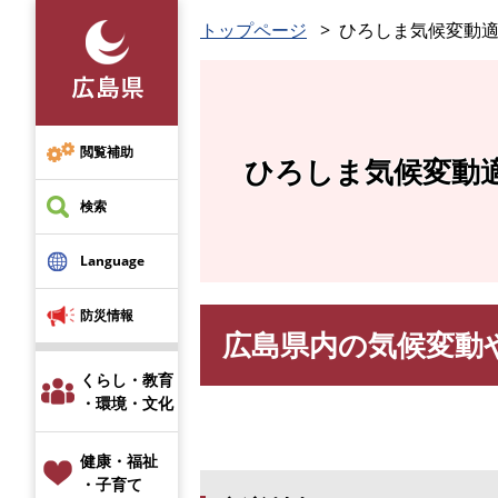
ペ
トップページ
ひろしま気候変動
ー
ジ
の
先
頭
閲覧補助
ひろしま気候変動
で
す
検索
。
Language
防災情報
広島県内の気候変動
本
文
くらし・教育
・環境・文化
健康・福祉
・子育て