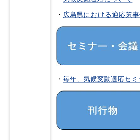
・
広島県における適応策事
・
毎年、気候変動適応セミ