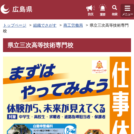
このページの本文へ
重要
防災
検索
メニュー
ペ
トップページ
組織でさがす
商工労働局
県立三次高等技術専門
ー
校
ジ
の
県立三次高等技術専門校
先
本
頭
文
で
す
。