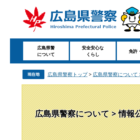
ペ
メ
ー
ニ
ジ
ュ
の
ー
先
を
頭
飛
広島県警
安全安心な
で
ば
免許
について
くらし
す
し
。
て
本
広島県警察トップ
>
広島県警察について 
文
へ
広島県警察について > 情報