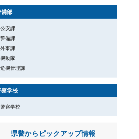
警備部
公安課
警備課
外事課
機動隊
危機管理課
警察学校
警察学校
県警からピックアップ情報