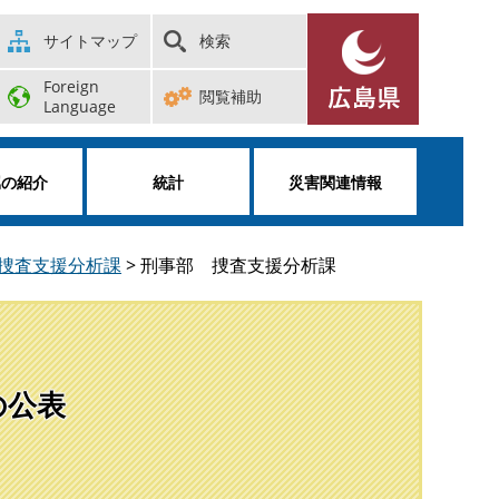
サイトマップ
検索
Foreign
閲覧補助
Language
属の紹介
統計
災害関連情報
捜査支援分析課
>
刑事部 捜査支援分析課
の公表