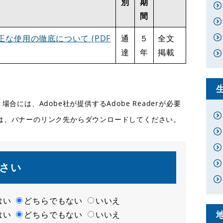
別
期
間
な使用の徹底について (PDF
通
５
全文
達
年
掲載
合には、Adobe社が提供するAdobe Readerが必要
ない方は、バナーのリンク先からダウンロードしてください。
さい
はい
どちらでもない
いいえ
はい
どちらでもない
いいえ