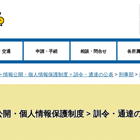
・交通
申請・手続
相談・問合せ
各所
> 情報公開・個人情報保護制度 > 訓令・通達の公表
>
刑事部
>
公開・個人情報保護制度 > 訓令・通達