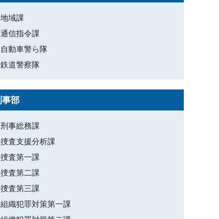
地域課
通信指令課
自動車警ら隊
鉄道警察隊
刑事部
刑事総務課
捜査支援分析課
捜査第一課
捜査第二課
捜査第三課
組織犯罪対策第一課