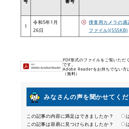
号
番号
令和5年1月
捜査用カメラの適正
1
26日
ファイル)(555KB)
PDF形式のファイルをご覧いただく場
です。
Adobe Readerをお持ちで
（無料）
みなさんの声を聞かせてくだ
この記事の内容に満足はできましたか？
満
この記事は容易に見つけられましたか？
足
容