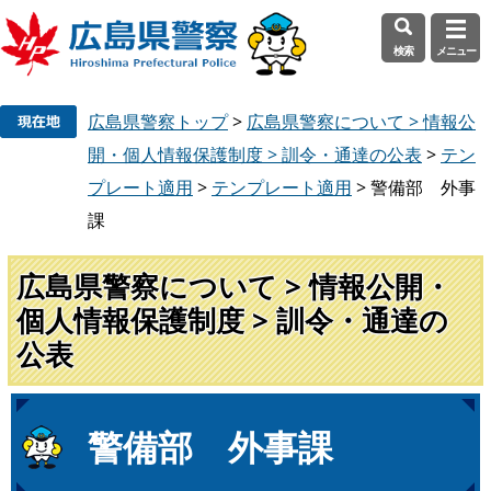
検索
メニュー
ペ
メ
広島県警察トップ
>
広島県警察について > 情報公
ー
ニ
ジ
ュ
開・個人情報保護制度 > 訓令・通達の公表
>
テン
の
ー
プレート適用
>
テンプレート適用
>
警備部 外事
先
を
課
頭
飛
で
ば
広島県警察について > 情報公開・
す
し
。
て
個人情報保護制度 > 訓令・通達の
本
公表
文
へ
本
警備部 外事課
文