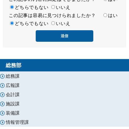
足
どちらでもない
いいえ
この記事は容易に見つけられましたか？
度
容
はい
易
どちらでもない
いいえ
度
総務部
総務課
広報課
会計課
施設課
装備課
情報管理課