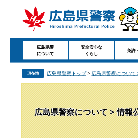
ペ
メ
ー
ニ
ジ
ュ
の
ー
先
を
頭
飛
広島県警
安全安心な
で
ば
免許
について
くらし
す
し
。
て
本
広島県警察トップ
>
広島県警察について 
文
へ
広島県警察について > 情報