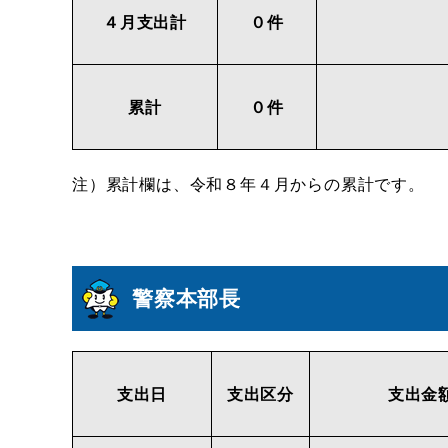
４月支出計
０件
累計
０件
注）累計欄は、令和８年４月からの累計です。
警察本部長
支出日
支出区分
支出金