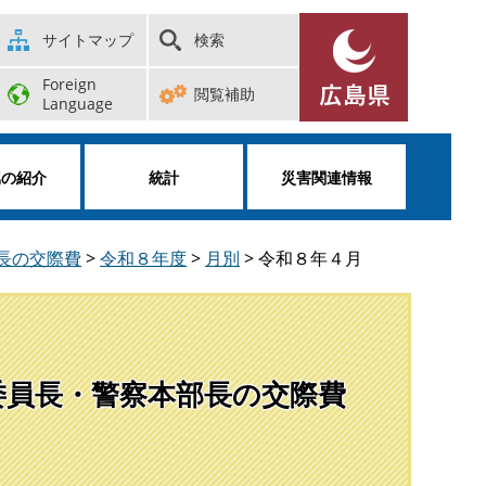
サイトマップ
検索
Foreign
閲覧補助
Language
属の紹介
統計
災害関連情報
部長の交際費
>
令和８年度
>
月別
>
令和８年４月
会委員長・警察本部長の交際費