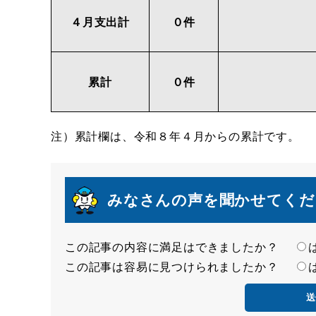
４月支出計
０件
累計
０件
注）累計欄は、令和８年４月からの累計です。
みなさんの声を聞かせてくだ
この記事の内容に満足はできましたか？
満
この記事は容易に見つけられましたか？
足
容
度
易
度