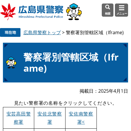
検索
メニュー
ペ
メ
広島県警察トップ
>
警察署別管轄区域（Iframe)
ー
ニ
ジ
ュ
の
ー
本
先
を
警察署別管轄区域（Ifr
文
頭
飛
ame)
で
ば
す
し
。
て
本
掲載日
2025年4月1日
文
見たい警察署の名称をクリックしてください。
へ
安芸高田警
安佐北警察
安佐南警察
察署
署
署<