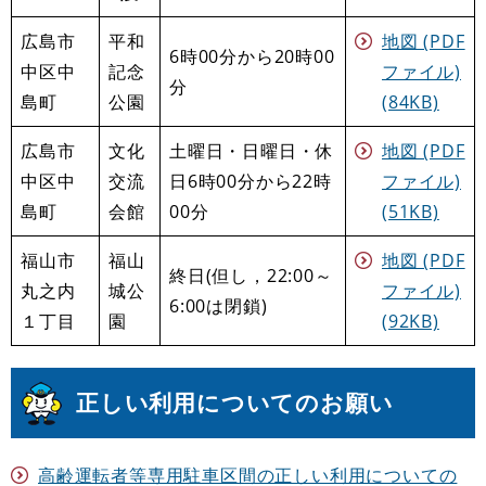
広島市
平和
地図 (PDF
6時00分から20時00
中区中
記念
ファイル)
分
島町
公園
(84KB)
広島市
文化
土曜日・日曜日・休
地図 (PDF
中区中
交流
日6時00分から22時
ファイル)
島町
会館
00分
(51KB)
福山市
福山
地図 (PDF
終日(但し，22:00～
丸之内
城公
ファイル)
6:00は閉鎖)
１丁目
園
(92KB)
正しい利用についてのお願い
高齢運転者等専用駐車区間の正しい利用についての