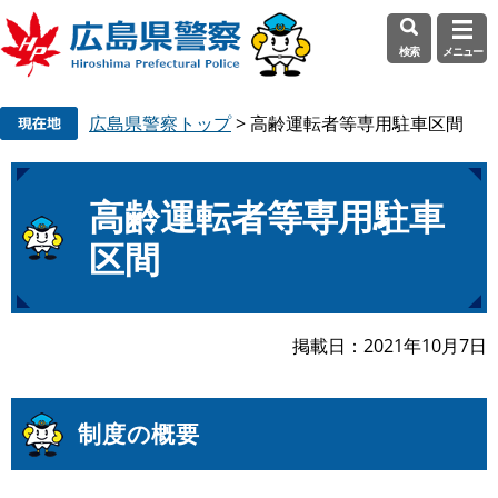
検索
メニュー
ペ
メ
広島県警察トップ
>
高齢運転者等専用駐車区間
ー
ニ
ジ
ュ
の
ー
本
先
を
高齢運転者等専用駐車
文
頭
飛
区間
で
ば
す
し
。
て
本
掲載日
2021年10月7日
文
へ
制度の概要