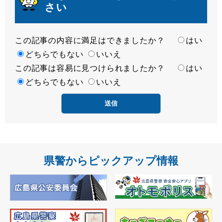
さい
この記事の内容に満足はできましたか？
満
はい
足
どちらでもない
いいえ
この記事は容易に見つけられましたか？
度
容
はい
易
どちらでもない
いいえ
度
県警からピックアップ情報