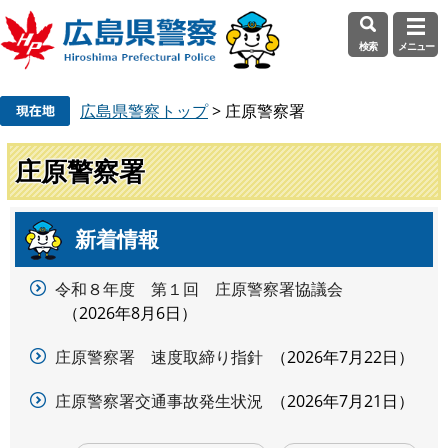
検索
メニュー
ペ
メ
広島県警察トップ
>
庄原警察署
ー
ニ
ジ
ュ
の
ー
庄原警察署
先
を
頭
飛
で
ば
新着情報
本
す
し
文
。
て
令和８年度 第１回 庄原警察署協議会
本
2026年8月6日
文
へ
庄原警察署 速度取締り指針
2026年7月22日
庄原警察署交通事故発生状況
2026年7月21日