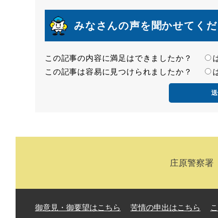
みなさんの声を聞かせてくだ
この記事の内容に満足はできましたか？
満
この記事は容易に見つけられましたか？
足
容
度
易
度
庄原警察署 
御意見・御要望はこちら
苦情の申出はこちら
こ