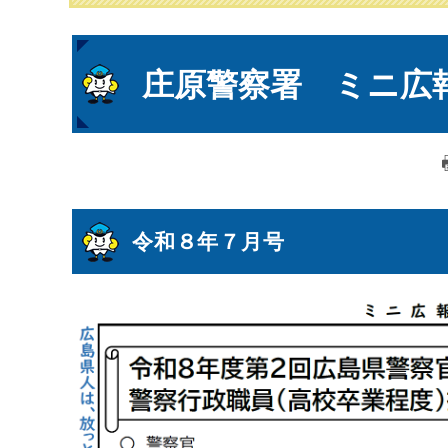
本
庄原警察署 ミニ広
文
令和８年７月号