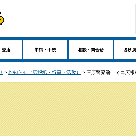
・交通
申請・手続
相談・問合せ
各所
せ
>
お知らせ（広報紙・行事・活動）
>
庄原警察署 ミニ広報