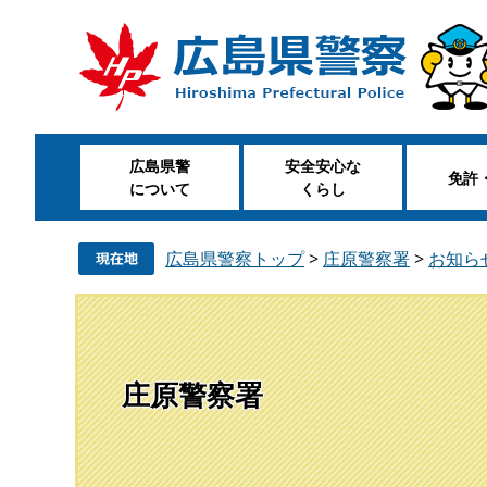
ペ
メ
ー
ニ
ジ
ュ
の
ー
先
を
頭
飛
広島県警
安全安心な
で
ば
免許
について
くらし
す
し
。
て
本
広島県警察トップ
>
庄原警察署
>
お知ら
文
へ
庄原警察署