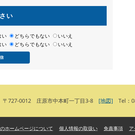
さい
はい
どちらでもない
いいえ
はい
どちらでもない
いいえ
〒727-0012 庄原市中本町一丁目3-8
[地図]
Tel：08
のホームページについて
個人情報の取扱い
免責事項
ア