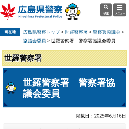
検索
メニュー
ペ
メ
広島県警察トップ
>
世羅警察署
>
警察署協議会
>
ー
ニ
ジ
ュ
協議会委員
>
世羅警察署 警察署協議会委員
の
ー
先
を
世羅警察署
頭
飛
で
ば
す
し
本
世羅警察署 警察署協
。
て
文
本
議会委員
文
へ
掲載日
2025年6月16日