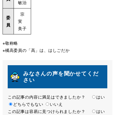
敏治
宗
委
実
員
美子
※敬称略
※橘高委員の「高」は、はしごだか
みなさんの声を聞かせてくだ
さい
この記事の内容に満足はできましたか？
満
はい
足
どちらでもない
いいえ
この記事は容易に見つけられましたか？
度
容
はい