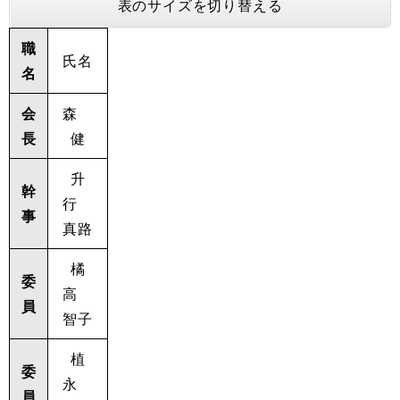
表のサイズを切り替える
職
氏名
名
会
森
長
健
升
幹
行
事
真路
橘
委
高
員
智子
植
委
永
員