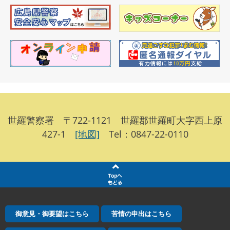
世羅警察署 〒722-1121 世羅郡世羅町大字西上原
427-1
[地図]
Tel：0847-22-0110
御意見・御要望はこちら
苦情の申出はこちら