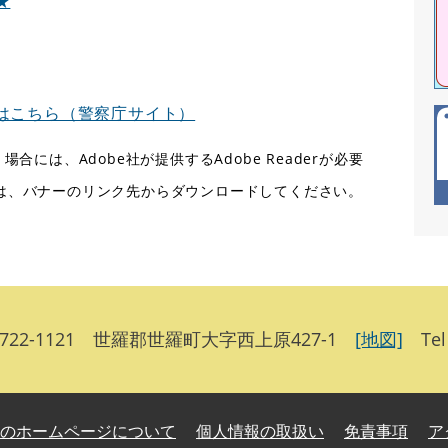
★
はこちら（警察庁サイト）
合には、Adobe社が提供するAdobe Readerが必要
ない方は、バナーのリンク先からダウンロードしてください。
22-1121 世羅郡世羅町大字西上原427-1
[地図]
Tel：
のホームページについて
個人情報の取扱い
免責事項
ア