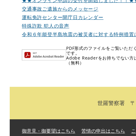
★★オンライン申請の受付を開始しました！！★
交通事故ご遺族からのメッセージ
運転免許センター開庁日カレンダー
特殊詐欺 犯人の音声
令和６年能登半島地震の被災者に対する特例措置
PDF形式のファイルをご覧いただく場
です。
Adobe Readerをお持ちで
（無料）
世羅警察署 〒7
御意見・御要望はこちら
苦情の申出はこちら
こ