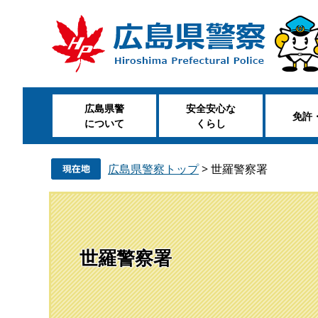
ペ
メ
ー
ニ
ジ
ュ
の
ー
先
を
頭
飛
広島県警
安全安心な
で
ば
免許
について
くらし
す
し
。
て
本
広島県警察トップ
>
世羅警察署
文
へ
世羅警察署