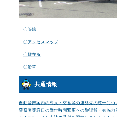
〇管轄
〇アクセスマップ
〇駐在所
〇沿革
共通情報
自動音声案内の導入・交番等の連絡先の統一につ
警察署等窓口の受付時間変更への御理解・御協力