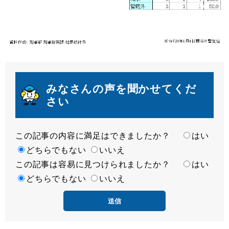
みなさんの声を聞かせてくだ
さい
この記事の内容に満足はできましたか？
満
はい
足
どちらでもない
いいえ
この記事は容易に見つけられましたか？
度
容
はい
易
どちらでもない
いいえ
度