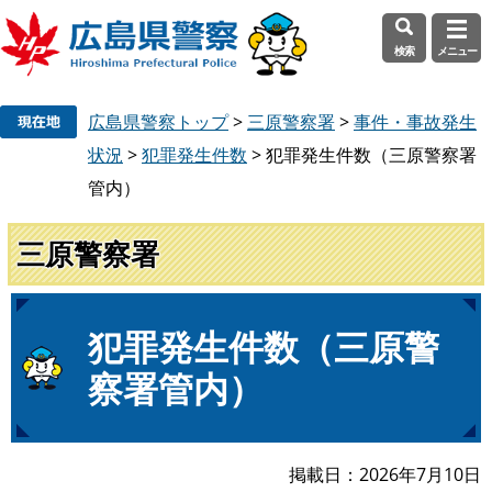
検索
メニュー
ペ
メ
広島県警察トップ
>
三原警察署
>
事件・事故発生
ー
ニ
ジ
ュ
状況
>
犯罪発生件数
>
犯罪発生件数（三原警察署
の
ー
管内）
先
を
頭
飛
三原警察署
で
ば
す
し
。
て
本
本
犯罪発生件数（三原警
文
文
察署管内）
へ
掲載日
2026年7月10日