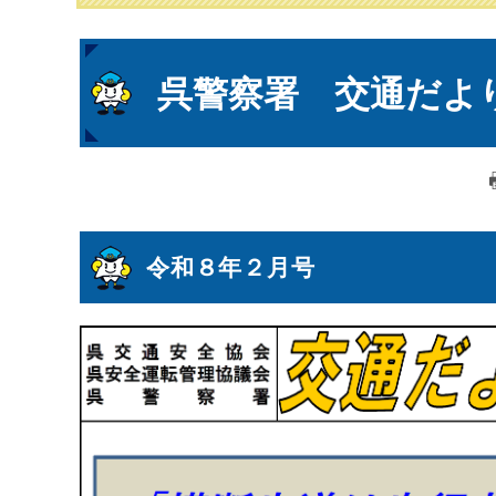
本
呉警察署 交通だよ
文
令和８年２月号