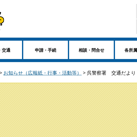
・交通
申請・手続
相談・問合せ
各所
>
お知らせ（広報紙・行事・活動等）
>
呉警察署 交通だより