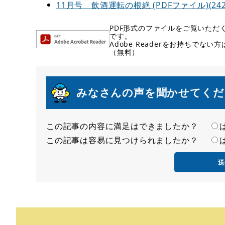
11月号 飲酒運転の根絶 (PDFファイル)(242
PDF形式のファイルをご覧いただく場
です。
Adobe Readerをお持ちで
（無料）
みなさんの声を聞かせてくだ
この記事の内容に満足はできましたか？
満
この記事は容易に見つけられましたか？
足
容
度
易
度