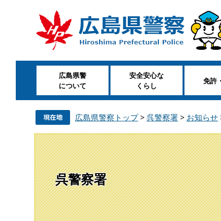
ペ
メ
ー
ニ
ジ
ュ
の
ー
先
を
頭
飛
広島県警
安全安心な
で
ば
免許
について
くらし
す
し
。
て
本
広島県警察トップ
>
呉警察署
>
お知らせ
文
へ
呉警察署