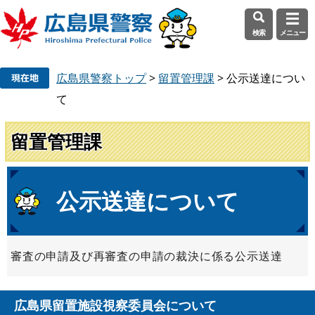
検索
メニュー
ペ
メ
広島県警察トップ
>
留置管理課
>
公示送達につい
ー
ニ
ジ
ュ
て
の
ー
先
を
留置管理課
頭
飛
で
ば
す
し
本
公示送達について
。
て
文
本
文
へ
審査の申請及び再審査の申請の裁決に係る公示送達
広島県留置施設視察委員会について