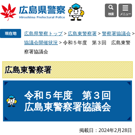
検索
メニュー
ペ
メ
広島県警察トップ
>
広島東警察署
>
警察署協議会
>
ー
ニ
ジ
ュ
協議会開催状況
>
令和５年度 第３回 広島東警
の
ー
察署協議会
先
を
頭
飛
広島東警察署
で
ば
す
し
。
て
本
本
令和５年度 第３回
文
文
広島東警察署協議会
へ
掲載日
2024年2月28日