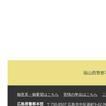
福山西警察署
御意見・御要望はこちら
苦情の申出はこちら
こ
広島県警察本部
〒730-8507 広島市中区基町9-42 [