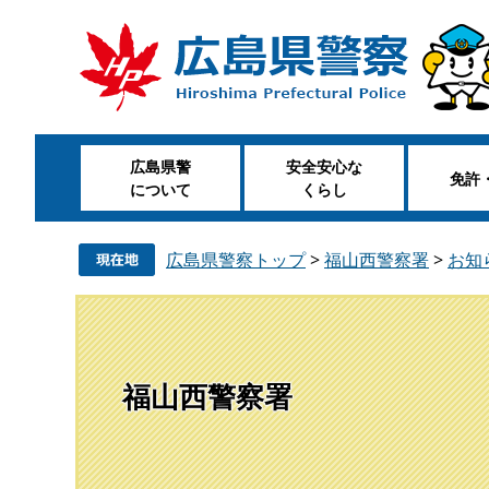
ペ
メ
ー
ニ
ジ
ュ
の
ー
先
を
頭
飛
広島県警
安全安心な
で
ば
免許
について
くらし
す
し
。
て
本
広島県警察トップ
>
福山西警察署
>
お知
文
へ
福山西警察署