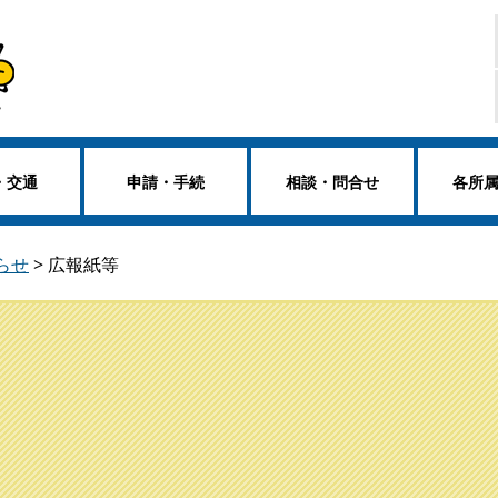
・交通
申請・手続
相談・問合せ
各所
らせ
>
広報紙等