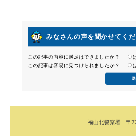
みなさんの声を聞かせてくだ
この記事の内容に満足はできましたか？
満
この記事は容易に見つけられましたか？
足
容
度
易
度
福山北警察署 〒7