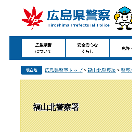
ペ
メ
ー
ニ
ジ
ュ
の
ー
先
を
頭
飛
広島県警
安全安心な
で
ば
免許
について
くらし
す
し
。
て
本
広島県警察トップ
>
福山北警察署
>
警察
文
へ
福山北警察署