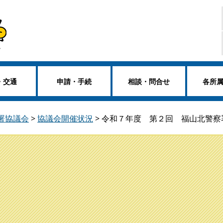
・交通
申請・手続
相談・問合せ
各所
署協議会
>
協議会開催状況
>
令和７年度 第２回 福山北警察