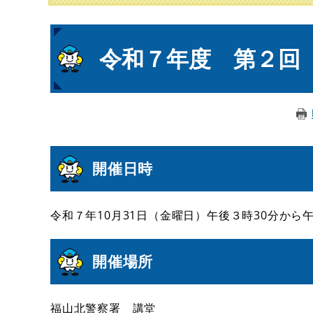
本
令和７年度 第２回
文
開催日時
令和７年10月31日（金曜日）午後３時30分から
開催場所
福山北警察署 講堂