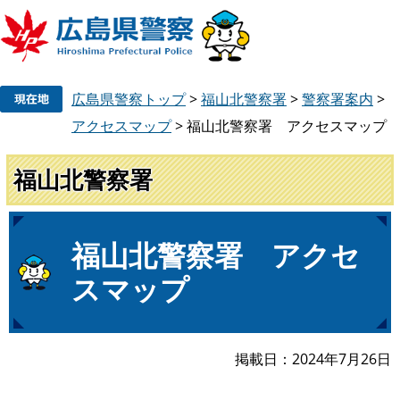
ペ
メ
広島県警察トップ
>
福山北警察署
>
警察署案内
>
ー
ニ
ジ
ュ
アクセスマップ
>
福山北警察署 アクセスマップ
の
ー
先
を
福山北警察署
頭
飛
で
ば
す
し
本
福山北警察署 アクセ
。
て
文
本
スマップ
文
へ
掲載日
2024年7月26日