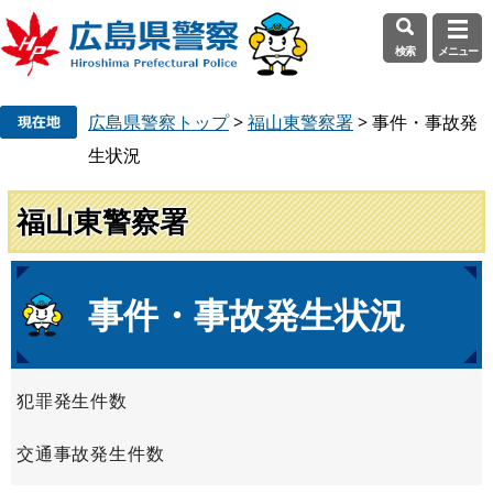
検索
メニュー
ペ
メ
広島県警察トップ
>
福山東警察署
>
事件・事故発
ー
ニ
ジ
ュ
生状況
の
ー
先
を
福山東警察署
頭
飛
で
ば
す
し
本
事件・事故発生状況
。
て
文
本
文
へ
犯罪発生件数
交通事故発生件数