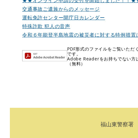
★★オンライン申請の受付を開始しました！！★
交通事故ご遺族からのメッセージ
運転免許センター開庁日カレンダー
特殊詐欺 犯人の音声
令和６年能登半島地震の被災者に対する特例措置
PDF形式のファイルをご覧いただく場
です。
Adobe Readerをお持ちで
（無料）
福山東警察署 〒