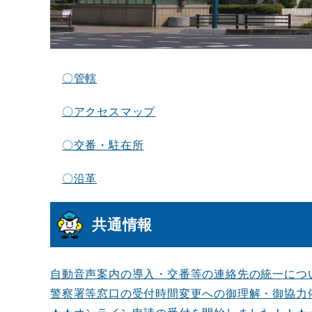
〇管轄
〇アクセスマップ
〇交番・駐在所
〇沿革
共通情報
自動音声案内の導入・交番等の連絡先の統一につ
警察署等窓口の受付時間変更への御理解・御協力