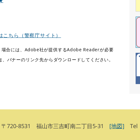
★
はこちら（警察庁サイト）
合には、Adobe社が提供するAdobe Readerが必要
ない方は、バナーのリンク先からダウンロードしてください。
720-8531 福山市三吉町南二丁目5-31
[地図]
Tel：