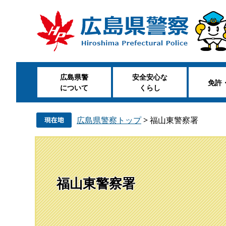
ペ
メ
ー
ニ
ジ
ュ
の
ー
先
を
頭
飛
広島県警
安全安心な
で
ば
免許
について
くらし
す
し
。
て
本
広島県警察トップ
>
福山東警察署
文
へ
福山東警察署