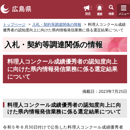
このページの本文へ
重要
防災
検索
メニュー
ペ
トップページ
入札・契約等調達関係の情報
料理人コンクール成績
ー
優秀者の認知度向上に向けた県内情報発信業務に係る選定結果について
ジ
の
入札・契約等調達関係の情報
先
頭
で
料理人コンクール成績優秀者の認知度向上
す
本
に向けた県内情報発信業務に係る選定結果
。
文
について
掲載日
2023年7月25日
料理人コンクール成績優秀者の認知度向上に向
けた県内情報発信業務に係る選定結果について
令和５年６月30日付けで公告した料理人コンクール成績優秀者