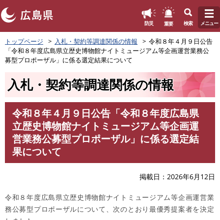
このページの本文へ
重要
防災
検索
メニュー
ペ
トップページ
入札・契約等調達関係の情報
令和８年４月９日公告
ー
「令和８年度広島県立歴史博物館ナイトミュージアム等企画運営業務公
ジ
募型プロポーザル」に係る選定結果について
の
先
入札・契約等調達関係の情報
頭
で
す
令和８年４月９日公告「令和８年度広島県
。
本
立歴史博物館ナイトミュージアム等企画運
文
営業務公募型プロポーザル」に係る選定結
果について
掲載日
2026年6月12日
令和８年度広島県立歴史博物館ナイトミュージアム等企画運営業
務公募型プロポーザルについて、次のとおり最優秀提案者を決定