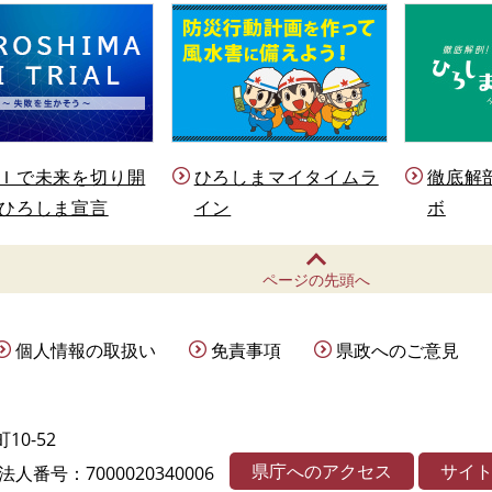
Ｉで未来を切り開
ひろしまマイタイムラ
徹底解
ひろしま宣言
イン
ボ
ページの先頭へ
個人情報の取扱い
免責事項
県政へのご意見
10-52
県庁へのアクセス
サイ
法人番号：7000020340006