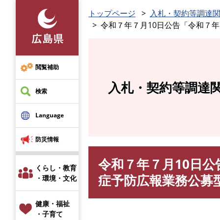
ペ
トップページ
入札・契約等調達
ー
令和７年７月10日公告「令和７
ジ
の
先
頭
閲覧補助
で
入札・契約等調達
す
検索
。
Language
防災情報
令和７年７月10日
本
くらし・教育
文
症予防広報業務公募
・環境・文化
健康・福祉
・子育て