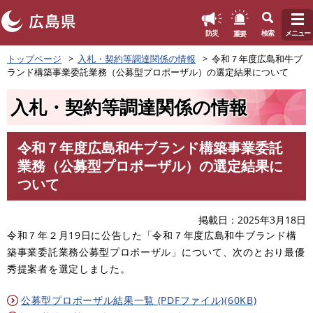
このページの本文へ
重要
防災
検索
メニュー
ペ
トップページ
入札・契約等調達関係の情報
令和７年度広島和牛ブ
ー
ランド構築事業委託業務（公募型プロポーザル）の選定結果について
ジ
の
入札・契約等調達関係の情報
先
頭
で
令和７年度広島和牛ブランド構築事業委託
す
本
業務（公募型プロポーザル）の選定結果に
。
文
ついて
掲載日
2025年3月18日
令和７年２月19日に公告した「令和７年度広島和牛ブランド構
築事業委託業務公募型プロポーザル」について、次のとおり最優
秀提案者を選定しました。
公募型プロポーザル結果一覧 (PDFファイル)(60KB)