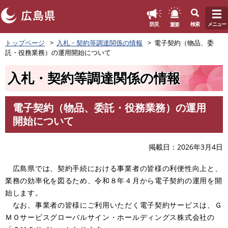
このページの本文へ
重要
防災
検索
メニュー
ペ
トップページ
入札・契約等調達関係の情報
電子契約（物品、委
ー
託・役務業務）の運用開始について
ジ
の
入札・契約等調達関係の情報
先
頭
で
電子契約（物品、委託・役務業務）の運用
す
本
開始について
。
文
掲載日
2026年3月4日
広島県では、契約手続における事業者の皆様の利便性向上と、
業務の効率化を図るため、令和８年４月から電子契約の運用を開
始します。
なお、事業者の皆様にご利用いただく電子契約サービスは、Ｇ
ＭＯサービスグローバルサイン・ホールディングス株式会社の