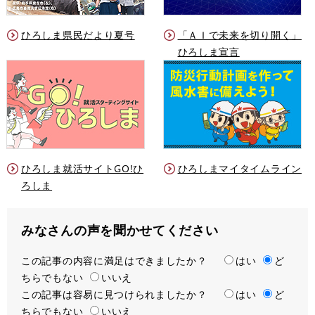
ひろしま県民だより夏号
「ＡＩで未来を切り開く」
ひろしま宣言
ひろしま就活サイトGO!ひ
ひろしまマイタイムライン
ろしま
みなさんの声を聞かせてください
この記事の内容に満足はできましたか？
満
はい
ど
ちらでもない
足
いいえ
この記事は容易に見つけられましたか？
度
容
はい
ど
ちらでもない
易
いいえ