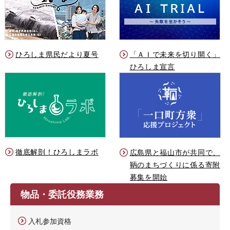
ひろしま県民だより夏号
「ＡＩで未来を切り開く」
ひろしま宣言
徹底解剖！ひろしまラボ
広島県と福山市が共同で、
鞆のまちづくりに係る寄附
募集を開始
物品・委託役務業務
入札参加資格