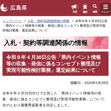
このページの本文へ
重要
防災
検索
メニュー
ペ
トップページ
入札・契約等調達関係の情報
令和８年４月30日公告
ー
「県内イベント情報等の収集・発信に係るコンセプト整理及び実現可能
ジ
性検討業務」選定結果について
の
先
入札・契約等調達関係の情報
頭
で
す
令和８年４月30日公告「県内イベント情報
。
本
等の収集・発信に係るコンセプト整理及び
文
実現可能性検討業務」選定結果について
掲載日
2026年5月28日
令和８年４月30日付けで公告した「県内イベント情報等の収
集・発信に係るコンセプト整理及び実現可能性業務」について、
次のとおり最優秀提案者を決定しました。