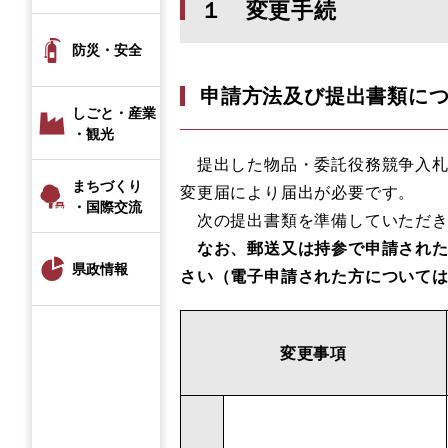
１ 変更手続
防災・安全
申請方法及び提出書類に
しごと・産業
・観光
提出した物品・委託役務競争入札
まちづくり
変更届により届出が必要です。
・国際交流
次の提出書類を準備していただき
なお、郵送又は持参で申請され
県政情報
さい（電子申請された方について
変更事項