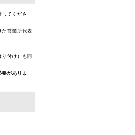
付してくださ
けた営業所代表
。
はり付け）も同
必要がありま