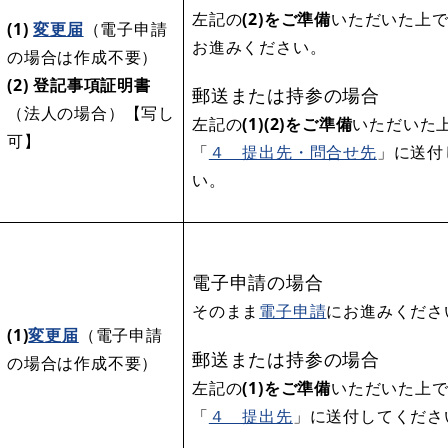
左記の
(2)をご準備
いただいた上
(1)
変更届
（電子申請
お進みください。
の場合は作成不要）
(2) 登記事項証明書
郵送または持参の場合
（法人の場合）【写し
左記の
(1)(2)をご準備
いただいた
可】
「
４ 提出先・問合せ先
」に送付
い。
電子申請の場合
そのまま
電子申請
にお進みくださ
(1)
変更届
（電子申請
郵送または持参の場合
の場合は作成不要）
左記の
(1)をご準備
いただいた上
「
４ 提出先
」に送付してくださ