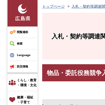
ペ
トップページ
入札・契約等調達
ー
ジ
の
先
頭
閲覧補助
入札・契約等調達
で
す
検索
。
Language
防災情報
物品・委託役務競争
本
文
くらし・教育
・環境・文化
健康・福祉
・子育て