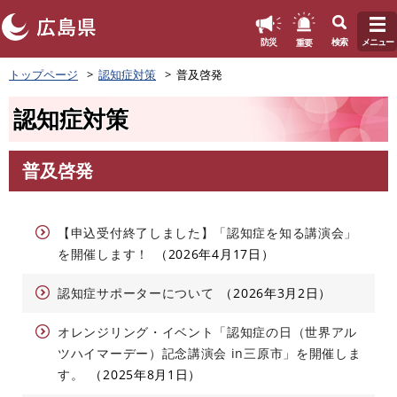
このページの本文へ
重要
防災
検索
メニュー
ペ
トップページ
認知症対策
普及啓発
ー
ジ
認知症対策
の
先
頭
普及啓発
で
本
す
文
。
【申込受付終了しました】「認知症を知る講演会」
を開催します！
2026年4月17日
認知症サポーターについて
2026年3月2日
オレンジリング・イベント「認知症の日（世界アル
ツハイマーデー）記念講演会 in三原市」を開催しま
す。
2025年8月1日