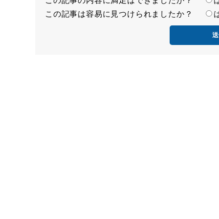
この記事は容易に見つけられましたか？
足
容
度
易
度