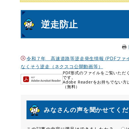
本
逆走防止
文
令和７年 高速道路等逆走発生情報 (PDFファイル)
なくそう逆走（ネクスコ公開動画等）
PDF形式のファイルをご覧いただく場
です。
Adobe Readerをお持ちで
（無料）
みなさんの声を聞かせてくだ
この記事の内容に満足はできましたか？
満