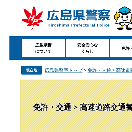
ペ
メ
ー
ニ
ジ
ュ
の
ー
先
を
頭
飛
広島県警
安全安心な
で
ば
免許
について
くらし
す
し
。
て
本
広島県警察トップ
>
免許・交通 > 高速
文
へ
免許・交通 > 高速道路交通