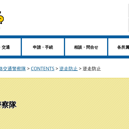
・交通
申請・手続
相談・問合せ
各所
道路交通警察隊
>
CONTENTS
>
逆走防止
>
逆走防止
警察隊