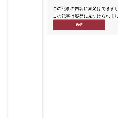
この記事の内容に満足はでき
満
この記事は容易に見つけられ
足
容
度
易
度