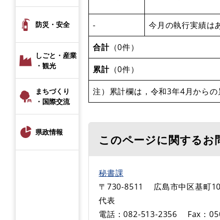
-
今月の執行実績は
防災・安全
合計
（0件）
しごと・産業
・観光
累計
（0件）
注）累計欄は，令和3年4月からの
まちづくり
・国際交流
県政情報
このページに関するお
秘書課
〒730-8511
広島市中区基町10
代表
電話：082-513-2356
Fax：05