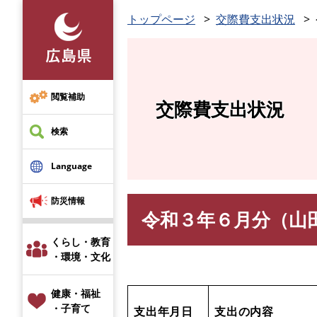
ペ
トップページ
交際費支出状況
ー
ジ
の
先
頭
閲覧補助
交際費支出状況
で
す
検索
。
Language
防災情報
令和３年６月分（山
本
文
くらし・教育
・環境・文化
健康・福祉
・子育て
支出年月日
支出の内容