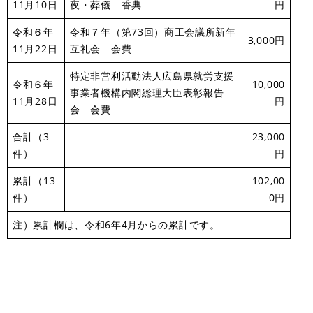
11月10日
夜・葬儀 香典
円
令和６年
令和７年（第73回）商工会議所新年
3,000円
11月22日
互礼会 会費
特定非営利活動法人広島県就労支援
令和６年
10,000
事業者機構内閣総理大臣表彰報告
11月28日
円
会 会費
合計（3
23,000
件）
円
累計（13
102,00
件）
0円
注）累計欄は、令和6年4月からの累計です。