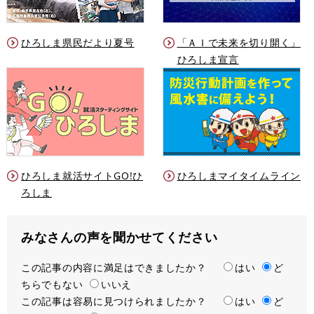
ひろしま県民だより夏号
「ＡＩで未来を切り開く」
ひろしま宣言
ひろしま就活サイトGO!ひ
ひろしまマイタイムライン
ろしま
みなさんの声を聞かせてください
この記事の内容に満足はできましたか？
満
はい
ど
ちらでもない
足
いいえ
この記事は容易に見つけられましたか？
度
容
はい
ど