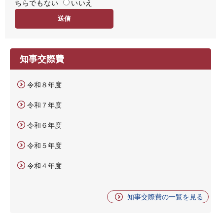
ちらでもない
易
いいえ
度
知事交際費
令和８年度
令和７年度
令和６年度
令和５年度
令和４年度
知事交際費の一覧を見る