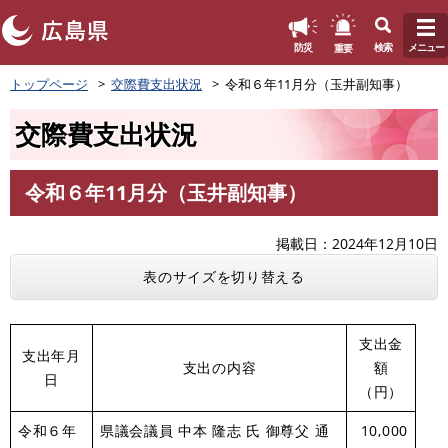
このページの本文へ
重要
防災
検索
メニュー
ペ
トップページ
交際費支出状況
令和６年11月分（玉井副知事）
ー
ジ
交際費支出状況
の
先
頭
令和６年11月分（玉井副知事）
で
本
す
文
。
掲載日
2024年12月10日
表のサイズを切り替える
支出金
支出年月
支出の内容
額
日
（円）
令和６年
県議会議員 中本 隆志 氏 御尊父 通
10,000