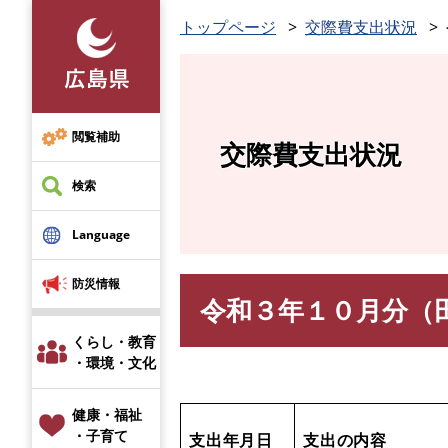
ペ
トップページ
交際費支出状況
ー
ジ
の
先
頭
閲覧補助
交際費支出状況
で
す
検索
。
Language
防災情報
令和３年１０月分（
本
文
くらし・教育
・環境・文化
健康・福祉
・子育て
支出年月日
支出の内容