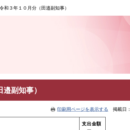
このページの本文へ
令和３年１０月分（田邉副知事）
田邉副知事）
印刷用ページを表示する
掲載日
支出金額