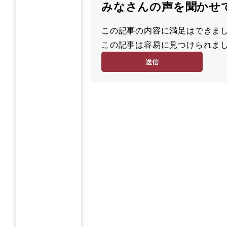
みなさんの声を聞かせ
この記事の内容に満足はでき
満
この記事は容易に見つけられ
足
容
度
易
度