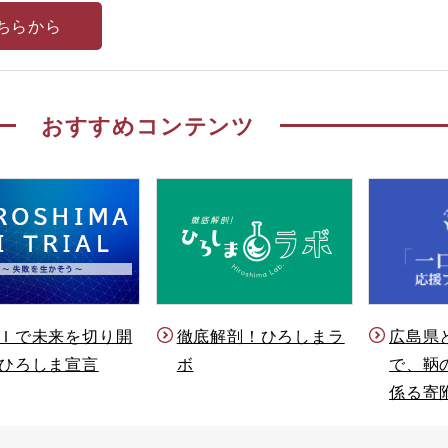
ちらから
おすすめコンテンツ
Ｉで未来を切り開
徹底解剖！ひろしまラ
広島県
ひろしま宣言
ボ
で、鞆
係る寄