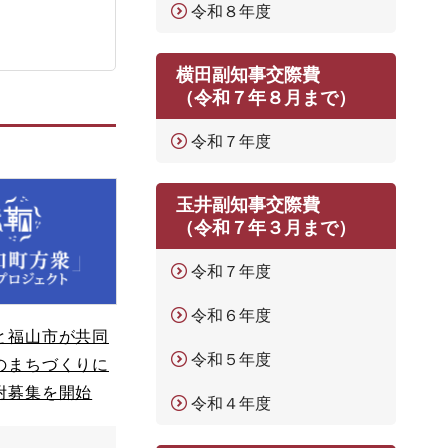
令和８年度
横田副知事交際費
（令和７年８月まで）
令和７年度
玉井副知事交際費
（令和７年３月まで）
令和７年度
令和６年度
と福山市が共同
令和５年度
のまちづくりに
附募集を開始
令和４年度