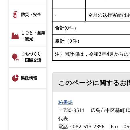
-
今月の執行実績は
防災・安全
合計
(0件）
しごと・産業
・観光
累計
（0件）
注）累計欄は，令和3年4月からの
まちづくり
・国際交流
県政情報
このページに関するお
秘書課
〒730-8511
広島市中区基町10
代表
電話：082-513-2356
Fax：05