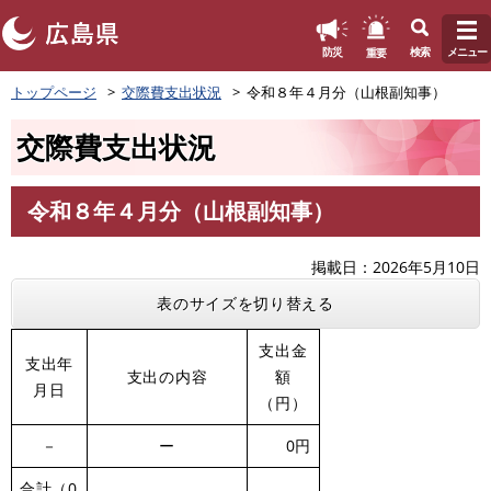
このページの本文へ
重要
防災
検索
メニュー
ペ
トップページ
交際費支出状況
令和８年４月分（山根副知事）
ー
ジ
交際費支出状況
の
先
頭
令和８年４月分（山根副知事）
で
本
す
文
。
掲載日
2026年5月10日
表のサイズを切り替える
支出金
支出年
支出の内容
額
月日
（円）
－
ー
0円
合計（0