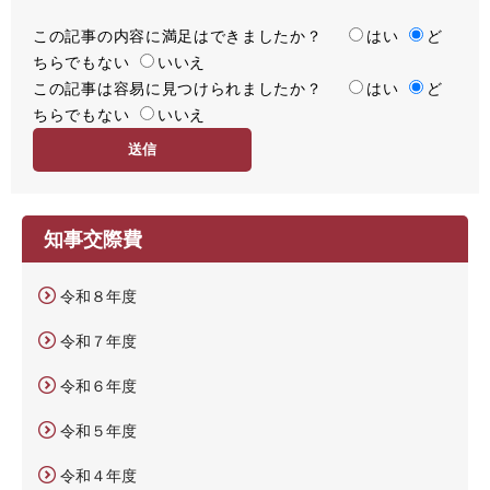
この記事の内容に満足はできましたか？
満
はい
ど
ちらでもない
足
いいえ
この記事は容易に見つけられましたか？
度
容
はい
ど
ちらでもない
易
いいえ
度
知事交際費
令和８年度
令和７年度
令和６年度
令和５年度
令和４年度