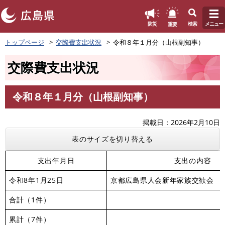
このページの本文へ
重要
防災
検索
メニュー
ペ
トップページ
交際費支出状況
令和８年１月分（山根副知事）
ー
ジ
交際費支出状況
の
先
頭
令和８年１月分（山根副知事）
で
本
す
文
。
掲載日
2026年2月10日
表のサイズを切り替える
支出年月日
支出の内容
令和8年1月25日
京都広島県人会新年家族交歓会 
合計（1件）
累計（7件）