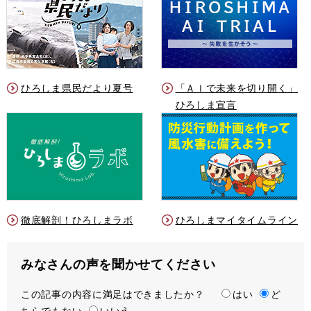
ひろしま県民だより夏号
「ＡＩで未来を切り開く」
ひろしま宣言
徹底解剖！ひろしまラボ
ひろしまマイタイムライン
みなさんの声を聞かせてください
この記事の内容に満足はできましたか？
満
はい
ど
ちらでもない
足
いいえ