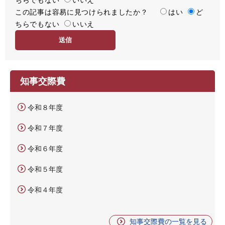
この記事は容易に見つけられましたか？
度
容
はい
ど
ちらでもない
易
いいえ
度
知事交際費
令和８年度
令和７年度
令和６年度
令和５年度
令和４年度
知事交際費の一覧を見る