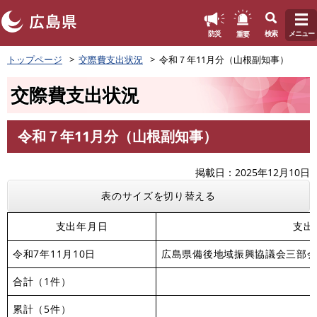
このページの本文へ
重要
防災
検索
メニュー
ペ
トップページ
交際費支出状況
令和７年11月分（山根副知事）
ー
ジ
交際費支出状況
の
先
頭
令和７年11月分（山根副知事）
で
本
す
文
。
掲載日
2025年12月10日
表のサイズを切り替える
支出年月日
支出
令和7年11月10日
広島県備後地域振興協議会三部
合計（1件）
累計（5件）