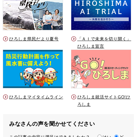
ひろしま県民だより夏号
「ＡＩで未来を切り開く」
ひろしま宣言
ひろしまマイタイムライン
ひろしま就活サイトGO!ひ
ろしま
みなさんの声を聞かせてください
この記事の内容に満足はできましたか？
満
はい
ど