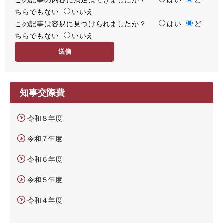
ちらでもない
足
いいえ
この記事は容易に見つけられましたか？
度
容
はい
ど
ちらでもない
易
いいえ
度
知事交際費
令和８年度
令和７年度
令和６年度
令和５年度
令和４年度