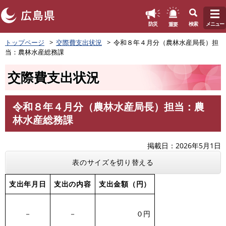
このページの本文へ
重要
防災
検索
メニュー
ペ
トップページ
交際費支出状況
令和８年４月分（農林水産局長）担
ー
当：農林水産総務課
ジ
の
交際費支出状況
先
頭
で
令和８年４月分（農林水産局長）担当：農
す
本
林水産総務課
。
文
掲載日
2026年5月1日
表のサイズを切り替える
支出年月日
支出の内容
支出金額（円）
－
－
０円