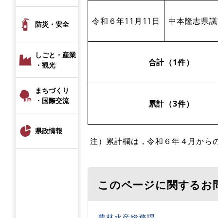
令和６年11月11日
中本隆志県議
防災・安全
しごと・産業
合計（1件）
・観光
まちづくり
・国際交流
累計（3
件）
県政情報
注）累計欄は，令和６年４月から
このページに関するお
農林水産総務課