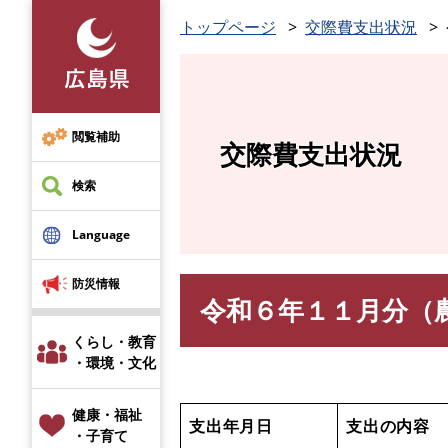
ペ
トップページ
交際費支出状況
ー
ジ
の
先
頭
閲覧補助
交際費支出状況
で
す
検索
。
Language
防災情報
令和６年１１月分（
本
文
くらし・教育
・環境・文化
健康・福祉
支出年月日
支出の内容
・子育て