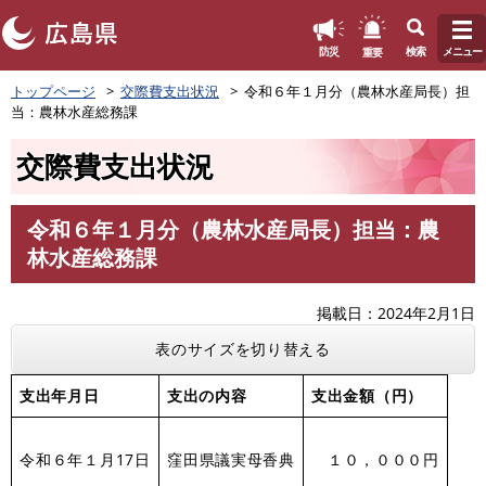
このページの本文へ
重要
防災
検索
メニュー
ペ
トップページ
交際費支出状況
令和６年１月分（農林水産局長）担
ー
当：農林水産総務課
ジ
の
交際費支出状況
先
頭
で
令和６年１月分（農林水産局長）担当：農
す
本
林水産総務課
。
文
掲載日
2024年2月1日
表のサイズを切り替える
支出年月日
支出の内容
支出金額（円）
令和６年１月17日
窪田県議実母香典
１０，０００円